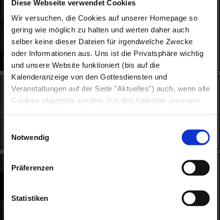
Diese Webseite verwendet Cookies
09.08. um 10 Uhr
Gottesdienst in der
Wir versuchen, die Cookies auf unserer Homepage so
Lambertikirche in Aurich
gering wie möglich zu halten und werten daher auch
selber keine dieser Dateien für irgendwelche Zwecke
oder Informationen aus. Uns ist die Privatsphäre wichtig
Lesen
und unsere Website funktioniert (bis auf die
Kalenderanzeige von den Gottesdiensten und
15.08. um 9 Uhr
Veranstaltungen auf der Seite "Aktuelles") auch, wenn alle
Einschulungsgottesdienst in
Cookies abgelehnt werden. Um den Kalender anzeigen
Wiesens
zu können, müssen allerdings die "Marketing Cookies"
erlaubt werden, da ansonsten nicht auf den Google
Einwilligungsauswahl
Kalender - mit dem diese Kalender erstellt wurden -
Notwendig
Lesen
zugegriffen werden kann. Bitte beachtet, dass wir keinen
Einfluss darauf haben, was mit Cookies von
16.08. um 11 Uhr
Präferenzen
Stadtfestgottesdienst
Drittanbietern passiert, diese können beispielsweise von
Dritten personalisiert und analysiert werden, ferner
können darüber Informationen zur Verwendung unserer
Statistiken
Website für soziale Medien, Werbung und Analysen
genutzt werden. Weiter können die Unternehmen diese
Lesen