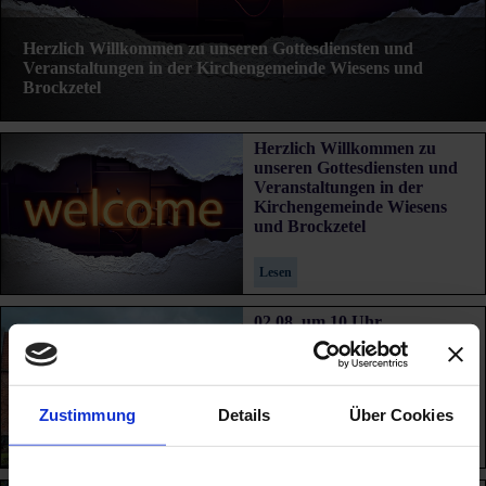
Herzlich Willkommen zu unseren Gottesdiensten und
Veranstaltungen in der Kirchengemeinde Wiesens und
Brockzetel
Herzlich Willkommen zu
unseren Gottesdiensten und
Veranstaltungen in der
Kirchengemeinde Wiesens
und Brockzetel
Lesen
02.08. um 10 Uhr
Gottesdienst in Holtrop im
Bibelgarten
Zustimmung
Details
Über Cookies
Lesen