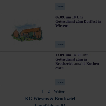
Lesen
06.09. um 10 Uhr
Gottesdienst zúm Dorffest in
Wiesens
Lesen
13.09. um 14.30 Uhr
Gottesdienst zúm in
Brockzetel, anschl. Kuchen
essen
Lesen
Aktuelle Seite:
1
Gehen Sie zu Seite:
2
Weiter
KG Wiesens & Brockzetel
Langfeldweg 94